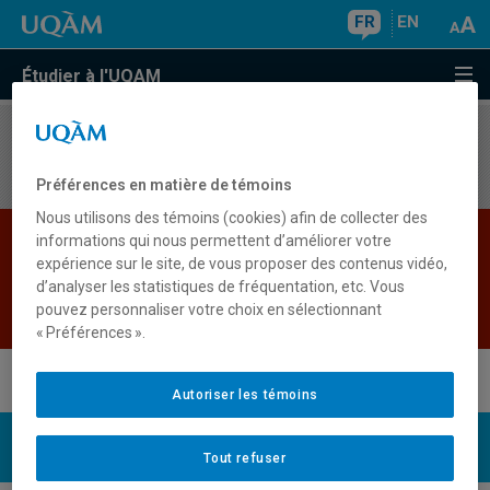
FR
EN
Étudier à l'UQAM
Aucun résultat
Préférences en matière de témoins
Nous utilisons des témoins (cookies) afin de collecter des
Les bases de données institutionnelles sont
informations qui nous permettent d’améliorer votre
expérience sur le site, de vous proposer des contenus vidéo,
indisponibles pour le moment. Veuillez
d’analyser les statistiques de fréquentation, etc. Vous
réessayer plus tard.
pouvez personnaliser votre choix en sélectionnant
Retour
« Préférences ».
Autoriser les témoins
UQAM
Nous joindre
Tout refuser