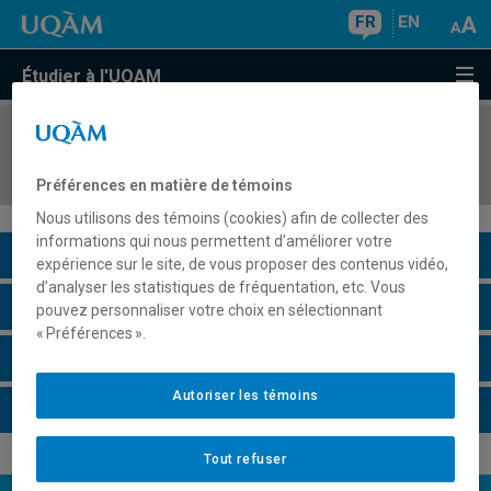
FR
EN
Étudier à l'UQAM
COURS
//
ACT1200
Mathématiques financières I
Préférences en matière de témoins
Nous utilisons des témoins (cookies) afin de collecter des
informations qui nous permettent d’améliorer votre
Description du cours
expérience sur le site, de vous proposer des contenus vidéo,
d’analyser les statistiques de fréquentation, etc. Vous
Horaire - Été 2026
pouvez personnaliser votre choix en sélectionnant
« Préférences ».
Horaire - Automne 2026
Autoriser les témoins
Horaire - Hiver 2027
Tout refuser