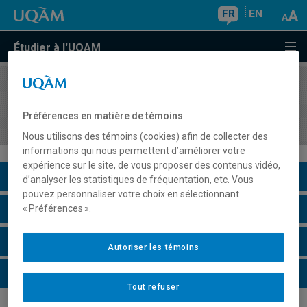
FR
EN
Étudier à l'UQAM
COURS
//
BIF7100
Ressources bioinformatiques et bioinformatique
Préférences en matière de témoins
séquentielle
Nous utilisons des témoins (cookies) afin de collecter des
informations qui nous permettent d’améliorer votre
expérience sur le site, de vous proposer des contenus vidéo,
Description du cours
d’analyser les statistiques de fréquentation, etc. Vous
pouvez personnaliser votre choix en sélectionnant
Horaire - Été 2026
« Préférences ».
Horaire - Automne 2026
Autoriser les témoins
Horaire - Hiver 2027
Tout refuser