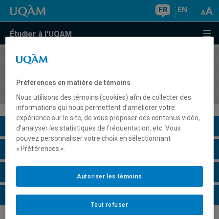
FR
EN
Étudier à l'UQAM
COURS
//
COM1112
(e)réputation, médias sociaux et relations
Préférences en matière de témoins
publiques
Nous utilisons des témoins (cookies) afin de collecter des
informations qui nous permettent d’améliorer votre
expérience sur le site, de vous proposer des contenus vidéo,
Description du cours
d’analyser les statistiques de fréquentation, etc. Vous
pouvez personnaliser votre choix en sélectionnant
Horaire - Été 2026
« Préférences ».
Horaire - Automne 2026
Autoriser les témoins
Horaire - Hiver 2027
Tout refuser