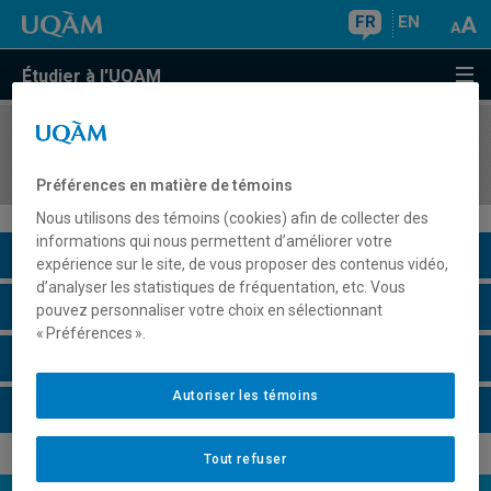
FR
EN
Étudier à l'UQAM
COURS
//
DDL8120
Didactique de la lecture en langue première
Préférences en matière de témoins
Nous utilisons des témoins (cookies) afin de collecter des
informations qui nous permettent d’améliorer votre
Description du cours
expérience sur le site, de vous proposer des contenus vidéo,
d’analyser les statistiques de fréquentation, etc. Vous
Horaire - Été 2026
pouvez personnaliser votre choix en sélectionnant
« Préférences ».
Horaire - Automne 2026
Autoriser les témoins
Horaire - Hiver 2027
Tout refuser