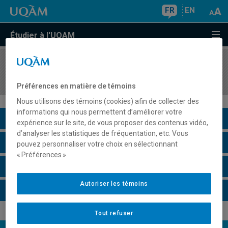
FR
EN
Étudier à l'UQAM
COURS
//
DSR3121
Gestion internationale
Préférences en matière de témoins
Nous utilisons des témoins (cookies) afin de collecter des
informations qui nous permettent d’améliorer votre
Description du cours
expérience sur le site, de vous proposer des contenus vidéo,
d’analyser les statistiques de fréquentation, etc. Vous
Horaire - Été 2026
pouvez personnaliser votre choix en sélectionnant
« Préférences ».
Horaire - Automne 2026
Autoriser les témoins
Horaire - Hiver 2027
Tout refuser