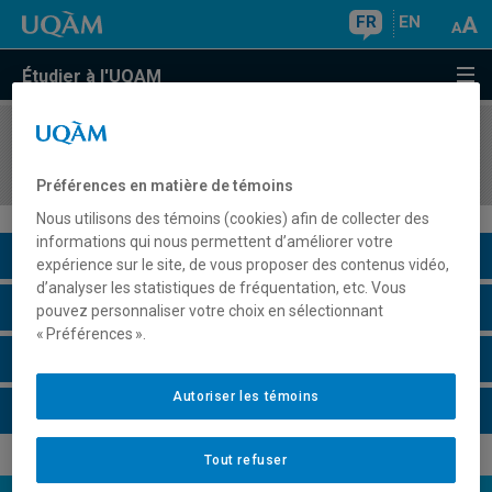
FR
EN
Étudier à l'UQAM
COURS
//
ECO3023
Macroéconomie III
Préférences en matière de témoins
Nous utilisons des témoins (cookies) afin de collecter des
informations qui nous permettent d’améliorer votre
Description du cours
expérience sur le site, de vous proposer des contenus vidéo,
d’analyser les statistiques de fréquentation, etc. Vous
Horaire - Été 2026
pouvez personnaliser votre choix en sélectionnant
« Préférences ».
Horaire - Automne 2026
Autoriser les témoins
Horaire - Hiver 2027
Tout refuser