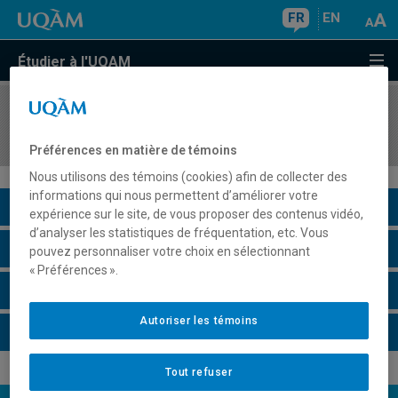
FR
EN
Étudier à l'UQAM
COURS
//
FIN5525
Théorie de portefeuille
Préférences en matière de témoins
Nous utilisons des témoins (cookies) afin de collecter des
informations qui nous permettent d’améliorer votre
Description du cours
expérience sur le site, de vous proposer des contenus vidéo,
d’analyser les statistiques de fréquentation, etc. Vous
Horaire - Été 2026
pouvez personnaliser votre choix en sélectionnant
« Préférences ».
Horaire - Automne 2026
Autoriser les témoins
Horaire - Hiver 2027
Tout refuser