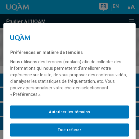
FR
EN
Étudier à l'UQAM
COURS
//
HIS2535
Introduction à l'histoire du Québec et du Canada
Préférences en matière de témoins
depuis 1867
Nous utilisons des témoins (cookies) afin de collecter des
informations qui nous permettent d’améliorer votre
expérience sur le site, de vous proposer des contenus vidéo,
Description du cours
d’analyser les statistiques de fréquentation, etc. Vous
pouvez personnaliser votre choix en sélectionnant
Horaire - Été 2026
« Préférences ».
Horaire - Automne 2026
Autoriser les témoins
Horaire - Hiver 2027
Tout refuser