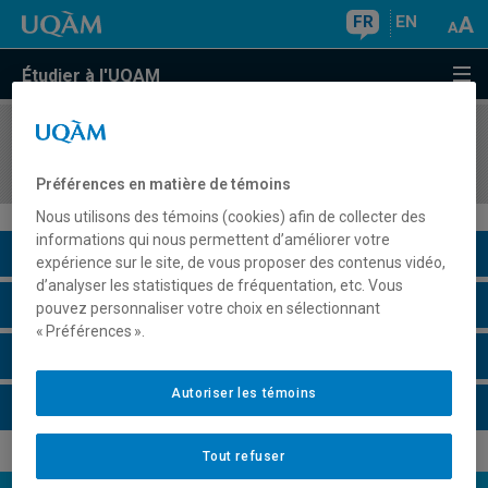
FR
EN
Étudier à l'UQAM
COURS
//
ORH6951
L'entrevue : outil de gestion
Préférences en matière de témoins
Nous utilisons des témoins (cookies) afin de collecter des
informations qui nous permettent d’améliorer votre
Description du cours
expérience sur le site, de vous proposer des contenus vidéo,
d’analyser les statistiques de fréquentation, etc. Vous
Horaire - Été 2026
pouvez personnaliser votre choix en sélectionnant
« Préférences ».
Horaire - Automne 2026
Autoriser les témoins
Horaire - Hiver 2027
Tout refuser