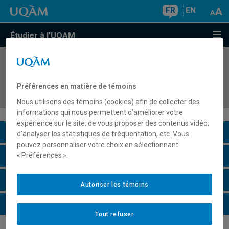
FR
EN
Étudier à l'UQAM
COURS
//
POL4412
Les organisations internationales, l'ONU et ses
Préférences en matière de témoins
institutions spécialisées
Nous utilisons des témoins (cookies) afin de collecter des
informations qui nous permettent d’améliorer votre
expérience sur le site, de vous proposer des contenus vidéo,
Description du cours
d’analyser les statistiques de fréquentation, etc. Vous
pouvez personnaliser votre choix en sélectionnant
Horaire - Été 2026
« Préférences ».
Horaire - Automne 2026
Autoriser les témoins
Horaire - Hiver 2027
Tout refuser