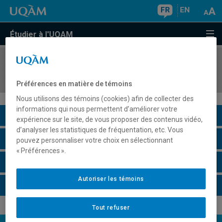
FR
EN
Étudier à l'UQAM
COURS
//
SCS2227
Savoirs et cosmologies autochtones
Préférences en matière de témoins
Nous utilisons des témoins (cookies) afin de collecter des
informations qui nous permettent d’améliorer votre
Description du cours
expérience sur le site, de vous proposer des contenus vidéo,
d’analyser les statistiques de fréquentation, etc. Vous
Horaire - Été 2026
pouvez personnaliser votre choix en sélectionnant
« Préférences ».
Horaire - Automne 2026
Autoriser les témoins
Horaire - Hiver 2027
Tout refuser