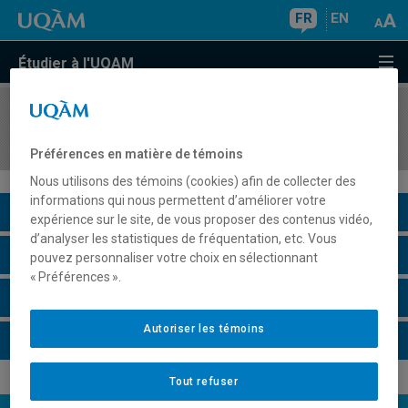
FR
EN
Étudier à l'UQAM
COURS
//
SCT6321
Hydrologie
Préférences en matière de témoins
Nous utilisons des témoins (cookies) afin de collecter des
informations qui nous permettent d’améliorer votre
Description du cours
expérience sur le site, de vous proposer des contenus vidéo,
d’analyser les statistiques de fréquentation, etc. Vous
Horaire - Été 2026
pouvez personnaliser votre choix en sélectionnant
« Préférences ».
Horaire - Automne 2026
Autoriser les témoins
Horaire - Hiver 2027
Tout refuser