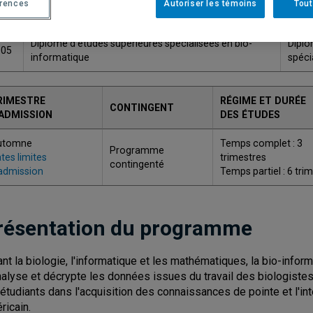
érences
Autoriser les témoins
Tout
ODE
TITRE
GRA
Diplôme d'études supérieures spécialisées en bio-
Diplô
005
informatique
spéci
RIMESTRE
RÉGIME ET DURÉE
CONTINGENT
'ADMISSION
DES ÉTUDES
utomne
Temps complet : 3
Programme
tes limites
trimestres
contingenté
admission
Temps partiel : 6 tri
résentation du programme
iant la biologie, l'informatique et les mathématiques, la bio-inf
nalyse et décrypte les données issues du travail des biologist
 étudiants dans l'acquisition des connaissances de pointe et l'i
ricain.