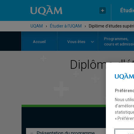
Étudi
UQAM
›
Étudier à l'UQAM
›
Diplôme d'études supéri
Programmes,
Accueil
Vous êtes
cours et admiss
Diplôme d'é
Préférenc
Nous utili
d’améliore
statistiqu
« Préféren
Présentation du programme