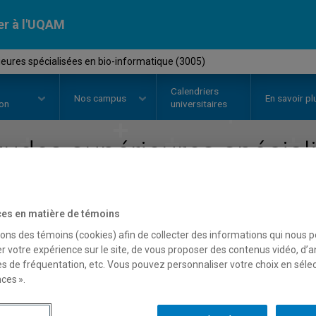
er à l'UQAM
eures spécialisées en bio-informatique (3005)
Calendriers
Nos
campus
En savoir pl
ion
universitaires
tudes supérieures spécial
informatique
es en matière de témoins
Faculté des sciences
sons des témoins (cookies) afin de collecter des informations qui nous 
r votre expérience sur le site, de vous proposer des contenus vidéo, d’a
es de fréquentation, etc. Vous pouvez personnaliser votre choix en séle
ces ».