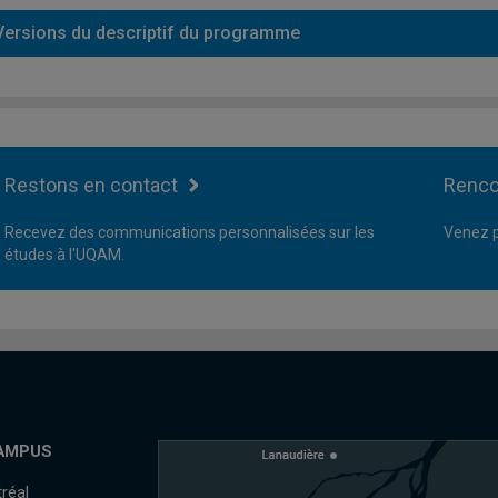
Versions du descriptif du programme
Restons en contact
Renco
Recevez des communications personnalisées sur les
Venez p
études à l'UQAM.
AMPUS
réal