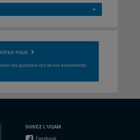
ntrez-nous
oser vos questions lors de nos événements.
SUIVEZ L'UQAM
Facebook