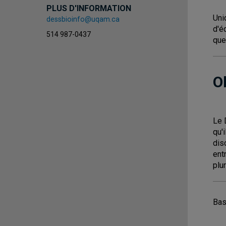
PLUS D'INFORMATION
Uni
dessbioinfo@uqam.ca
d'é
514 987-0437
que
O
Le 
qu'
dis
ent
plur
Bas