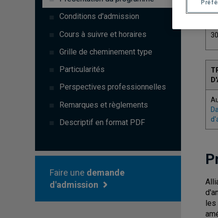
Préf
C
Conditions d'admission
Cours à suivre et horaires
3
Grille de cheminement type
Particularités
T
D
Perspectives professionnelles
A
Remarques et règlements
Da
d'
Descriptif en format PDF
P
Faire une
demande
All
d'admission
d'a
les
amé