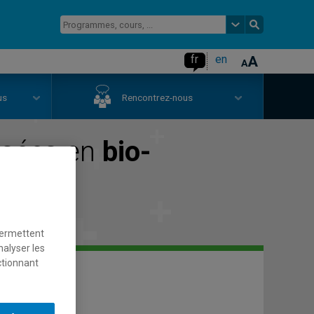
fr
en
us
Rencontrez-nous
isées en
bio-
permettent
nalyser les
ctionnant