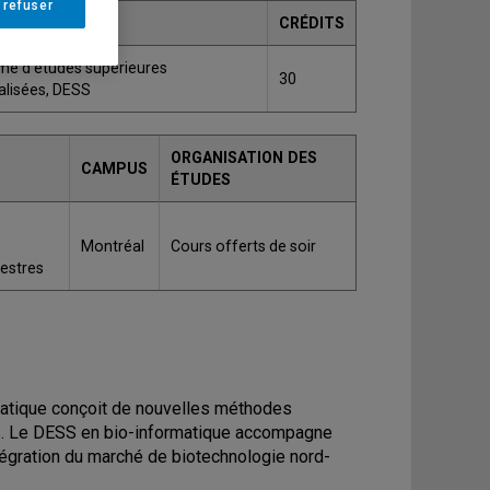
 refuser
DE
CRÉDITS
me d'études supérieures
30
alisées, DESS
ORGANISATION DES
CAMPUS
ÉTUDES
Montréal
Cours offerts de soir
mestres
ormatique conçoit de nouvelles méthodes
es. Le DESS en bio-informatique accompagne
ntégration du marché de biotechnologie nord-