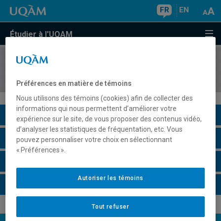
FR
EN
Étudier à l'UQAM
COURS
//
BIO7214
Génomique et protéomique
Préférences en matière de témoins
Nous utilisons des témoins (cookies) afin de collecter des
informations qui nous permettent d’améliorer votre
Description du cours
expérience sur le site, de vous proposer des contenus vidéo,
d’analyser les statistiques de fréquentation, etc. Vous
Horaire - Été 2026
pouvez personnaliser votre choix en sélectionnant
« Préférences ».
Horaire - Automne 2026
Autoriser les témoins
Horaire - Hiver 2027
Tout refuser