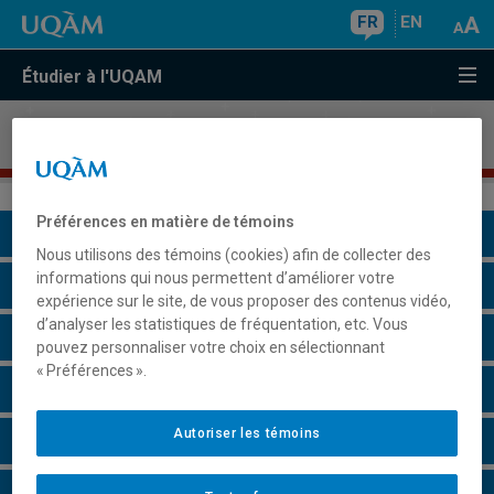
FR
EN
Étudier à l'UQAM
Mineure en
études urbaines
Préférences en matière de témoins
Présentation du programme
Nous utilisons des témoins (cookies) afin de collecter des
informations qui nous permettent d’améliorer votre
Conditions d'admission
expérience sur le site, de vous proposer des contenus vidéo,
d’analyser les statistiques de fréquentation, etc. Vous
Cours à suivre et horaires
pouvez personnaliser votre choix en sélectionnant
« Préférences ».
Particularités
Autoriser les témoins
Remarques et règlements
Faire une demande d'admission