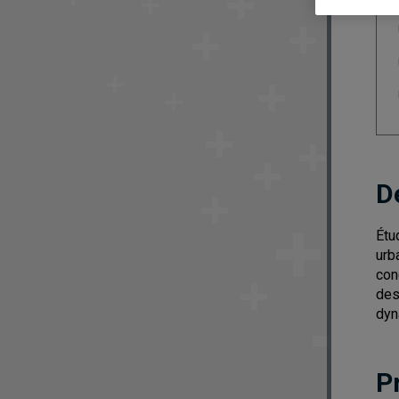
D
Étu
urb
con
des
dyn
P