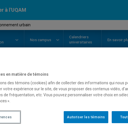
er à l'UQAM
ronnement urbain
Calendriers
Nos
campus
En savoir pl
ion
universitaires
OURS
//
PHY3750
-
L'environnem
es en matière de témoins
sons des témoins (cookies) afin de collecter des informations qui nous 
r votre expérience sur le site, de vous proposer des contenus vidéo, d’a
es de fréquentation, etc. Vous pouvez personnaliser votre choix en séle
Description
Horaire - Été 2026
Horaire
ces ».
érences
Autoriser les témoins
Tout