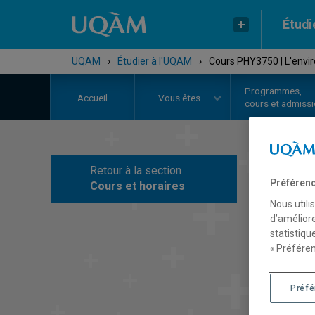
Étudi
UQAM
›
Étudier à l'UQAM
›
Cours PHY3750 | L'envi
Programmes,
Accueil
Vous êtes
cours et admiss
Retour à la section
C
Préférenc
Cours et horaires
Nous utili
d’améliore
statistiqu
« Préféren
Préf