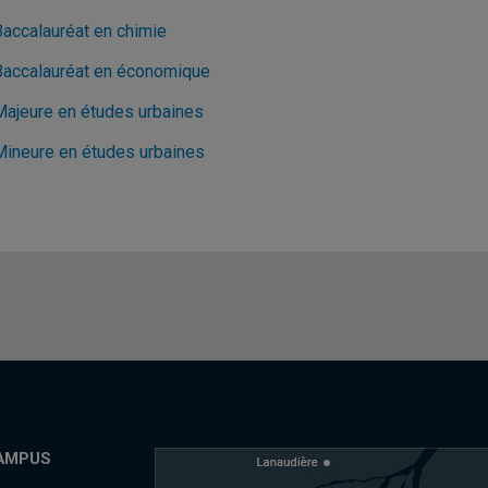
Baccalauréat en chimie
Baccalauréat en économique
Majeure en études urbaines
Mineure en études urbaines
AMPUS