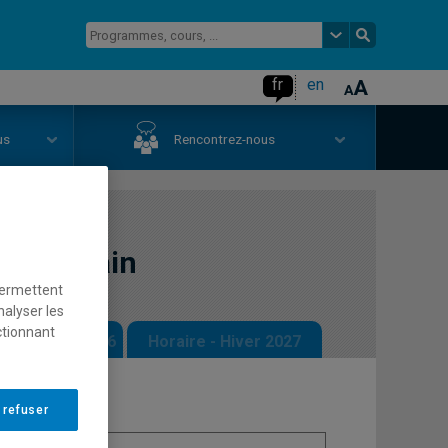
fr
en
us
Rencontrez-nous
ent urbain
permettent
nalyser les
ctionnant
 - Automne 2026
Horaire - Hiver 2027
 refuser