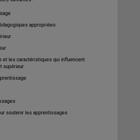
ssage
s pédagogiques appropriées
rieur
ieur
et les caractéristiques qui influencent
t supérieur
pprentissage
issages
our soutenir les apprentissages