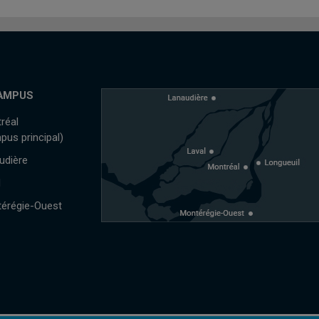
AMPUS
réal
pus principal)
udière
l
érégie-Ouest