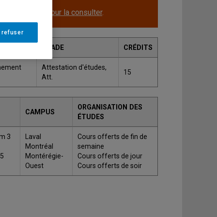
le.
Cliquez ici pour la consulter
.
 refuser
GRADE
CRÉDITS
gnement
Attestation d'études,
15
Att.
ORGANISATION DES
CAMPUS
ÉTUDES
m 3
Laval
Cours offerts de fin de
Montréal
semaine
 5
Montérégie-
Cours offerts de jour
Ouest
Cours offerts de soir