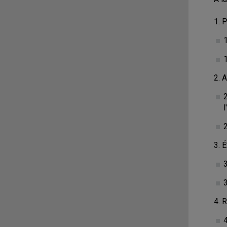
1. 
1
2. 
2
3. 
4. 