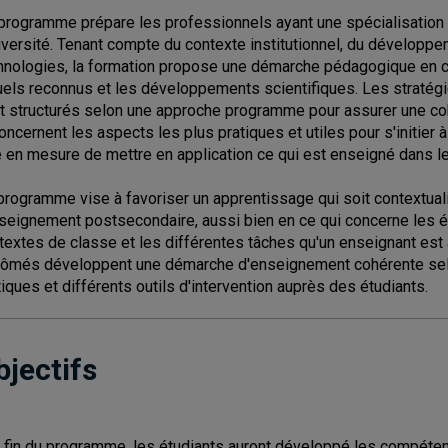
programme prépare les professionnels ayant une spécialisation d
niversité. Tenant compte du contexte institutionnel, du développ
hnologies, la formation propose une démarche pédagogique en 
uels reconnus et les développements scientifiques. Les stratég
t structurés selon une approche programme pour assurer une coh
concernent les aspects les plus pratiques et utiles pour s'initie
e en mesure de mettre en application ce qui est enseigné dans le
programme vise à favoriser un apprentissage qui soit contextuali
nseignement postsecondaire, aussi bien en ce qui concerne les ét
textes de classe et les différentes tâches qu'un enseignant es
lômés développent une démarche d'enseignement cohérente selon l
tiques et différents outils d'intervention auprès des étudiants.
bjectifs
a fin du programme, les étudiants auront développé les compéten