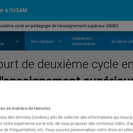
er à l'UQAM
xième cycle en pédagogie de l'enseignement supérieur (0680)
Calendriers
Nos
campus
En savoir pl
ion
universitaires
urt de deuxième cycle e
l'enseignement supérieu
Faculté des sciences de l'éducation
es en matière de témoins
sons des témoins (cookies) afin de collecter des informations qui nous 
r votre expérience sur le site, de vous proposer des contenus vidéo, d’a
es de fréquentation, etc. Vous pouvez personnaliser votre choix en séle