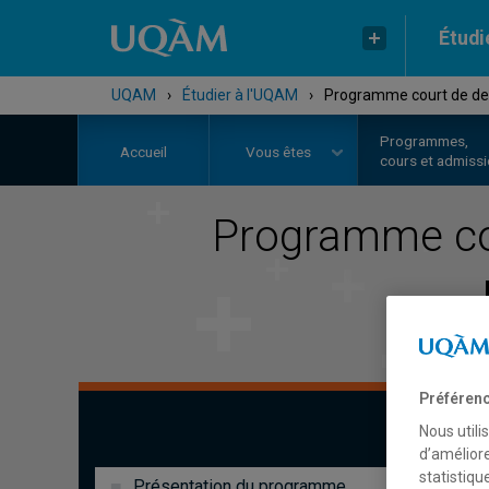
Étudi
UQAM
›
Étudier à l'UQAM
›
Programme court de deu
Programmes,
Accueil
Vous êtes
cours et admiss
Programme co
Préférenc
Nous utili
d’améliore
statistiqu
Présentation du programme