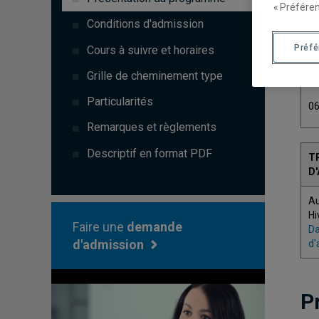
« Préféren
Conditions d'admission
Préf
Cours à suivre et horaires
C
Grille de cheminement type
Particularités
0
Remarques et règlements
Descriptif en format PDF
T
D
A
Hi
Faire une
demande
Da
d'admission
d'
P