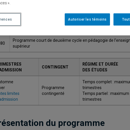
ces ».
Une version plus récente de ce programme est disponib
érences
Autoriser les témoins
Tout
ODE
TITRE
Programme court de deuxième cycle en pédagogie de l'ensei
680
supérieur
RIMESTRES
RÉGIME ET DURÉE
CONTINGENT
'ADMISSION
DES ÉTUDES
utomne
Temps complet : maximu
ver
Programme
trimestres
tes limites
contingenté
Temps partiel : maximum
admission
trimestres
résentation du programme