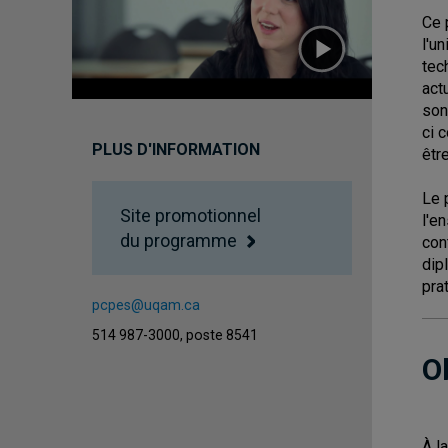
Ce 
l'u
tec
act
son
ci 
PLUS D'INFORMATION
êtr
Le 
Site promotionnel
l'e
du programme
con
dip
pra
pcpes@uqam.ca
514 987-3000, poste 8541
O
À l