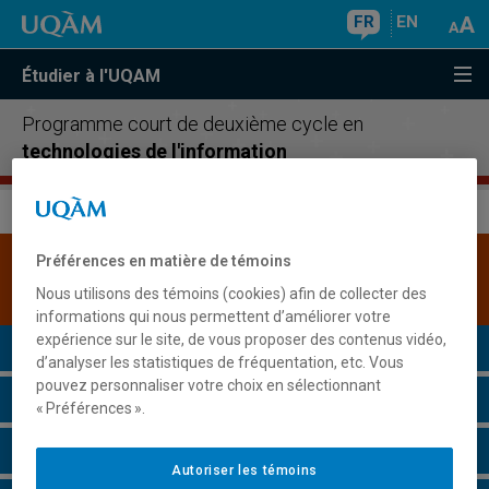
FR
EN
Étudier à l'UQAM
Programme court de deuxième cycle en
technologies de l'information
Préférences en matière de témoins
Une version plus récente de ce programme est
disponible.
Cliquez ici pour la consulter
.
Nous utilisons des témoins (cookies) afin de collecter des
informations qui nous permettent d’améliorer votre
expérience sur le site, de vous proposer des contenus vidéo,
Présentation du programme
d’analyser les statistiques de fréquentation, etc. Vous
pouvez personnaliser votre choix en sélectionnant
Conditions d'admission
« Préférences ».
Cours à suivre et horaires
Autoriser les témoins