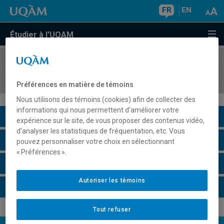
FR
EN
Étudier à l'UQAM
COURS
//
INF6408
Informatique de l'analyse multidimensionnelle
Préférences en matière de témoins
Nous utilisons des témoins (cookies) afin de collecter des
informations qui nous permettent d’améliorer votre
Description du cours
expérience sur le site, de vous proposer des contenus vidéo,
d’analyser les statistiques de fréquentation, etc. Vous
Horaire - Été 2026
pouvez personnaliser votre choix en sélectionnant
« Préférences ».
Horaire - Automne 2026
Autoriser les témoins
Horaire - Hiver 2027
Tout refuser