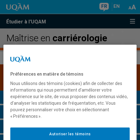
FR
EN
Étudier à l'UQAM
Maîtrise en
carriérologie
Une version plus récente de ce programme est
Préférences en matière de témoins
disponible.
Cliquez ici pour la consulter
.
Nous utilisons des témoins (cookies) afin de collecter des
informations qui nous permettent d’améliorer votre
Présentation du programme
expérience sur le site, de vous proposer des contenus vidéo,
d’analyser les statistiques de fréquentation, etc. Vous
pouvez personnaliser votre choix en sélectionnant
Conditions d'admission
« Préférences ».
Cours à suivre et horaires
Autoriser les témoins