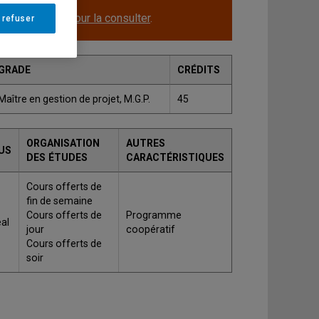
le.
Cliquez ici pour la consulter
.
 refuser
GRADE
CRÉDITS
Maître en gestion de projet, M.G.P.
45
ORGANISATION
AUTRES
US
DES ÉTUDES
CARACTÉRISTIQUES
Cours offerts de
fin de semaine
Cours offerts de
Programme
al
jour
coopératif
Cours offerts de
soir