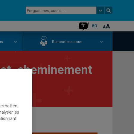
fr
en
us
Rencontrez-nous
ojet, cheminement
permettent
nalyser les
ctionnant