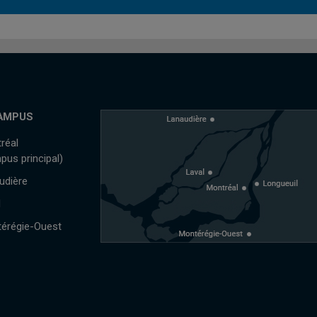
AMPUS
réal
pus principal)
udière
l
érégie-Ouest