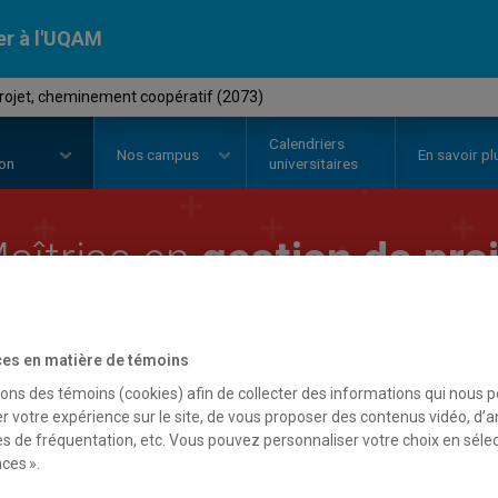
er à l'UQAM
projet, cheminement coopératif (2073)
Calendriers
Nos
campus
En savoir pl
ion
universitaires
aîtrise en
gestion de pr
oopératif
es en matière de témoins
sons des témoins (cookies) afin de collecter des informations qui nous 
r votre expérience sur le site, de vous proposer des contenus vidéo, d’a
es de fréquentation, etc. Vous pouvez personnaliser votre choix en séle
ces ».