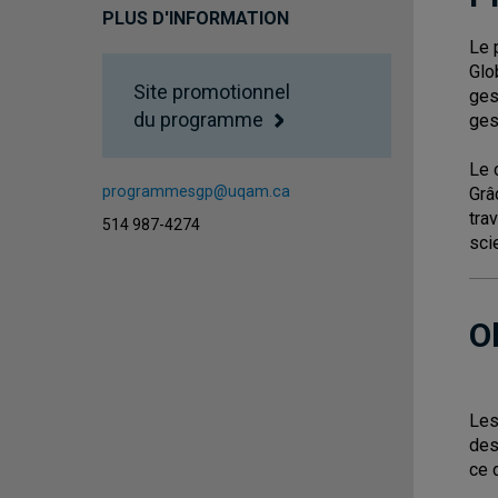
PLUS D'INFORMATION
Le 
Glo
Site promotionnel
ges
du programme
ges
Le 
programmesgp@uqam.ca
Grâ
tra
514 987-4274
sci
O
Les
des
ce d