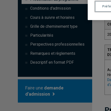
Préf
Conditions d'admission
Cours à suivre et horaires
C
Grille de cheminement type
2
Particularités
Perspectives professionnelles
T
Remarques et règlements
D
Descriptif en format PDF
A
Hi
Da
d'
Faire une
demande
d'admission
P