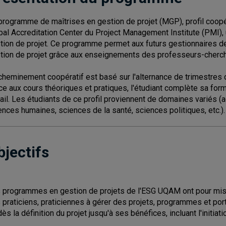
programme de maîtrises en gestion de projet (MGP), profil coopé
bal Accreditation Center du Project Management Institute (PMI
tion de projet. Ce programme permet aux futurs gestionnaires de
tion de projet grâce aux enseignements des professeurs-cherch
cheminement coopératif est basé sur l'alternance de trimestres 
ce aux cours théoriques et pratiques, l'étudiant complète sa for
vail. Les étudiants de ce profil proviennent de domaines variés (a
ences humaines, sciences de la santé, sciences politiques, etc.).
bjectifs
 programmes en gestion de projets de l'ESG UQAM ont pour miss
 praticiens, praticiennes à gérer des projets, programmes et port
ès la définition du projet jusqu'à ses bénéfices, incluant l'initiati