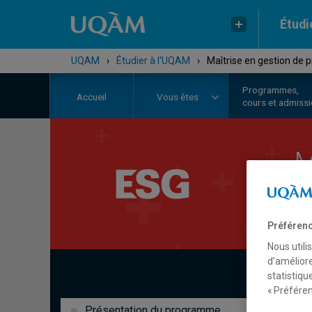
Étudi
UQAM
›
Étudier à l'UQAM
›
Maîtrise en gestion de 
Programmes,
Accueil
Vous êtes
cours et admiss
M
c
Préférenc
Nous utili
d’améliore
statistiqu
« Préféren
Présentation du programme