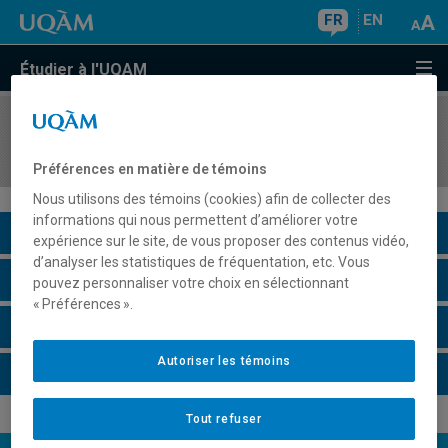
FR
EN
Étudier à l'UQAM
COURS
//
MGP7207
Gestion de projet et développement durable
Préférences en matière de témoins
Nous utilisons des témoins (cookies) afin de collecter des
informations qui nous permettent d’améliorer votre
Description du cours
expérience sur le site, de vous proposer des contenus vidéo,
d’analyser les statistiques de fréquentation, etc. Vous
Horaire - Été 2026
pouvez personnaliser votre choix en sélectionnant
« Préférences ».
Horaire - Automne 2026
Autoriser les témoins
Horaire - Hiver 2027
Tout refuser