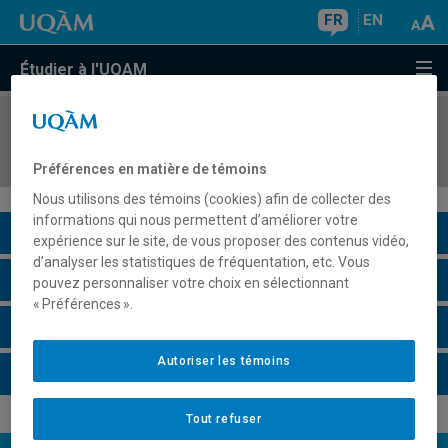
FR
EN
Étudier à l'UQAM
COURS
//
MGP7345
Séminaire d'intégration
Préférences en matière de témoins
Nous utilisons des témoins (cookies) afin de collecter des
informations qui nous permettent d’améliorer votre
Description du cours
expérience sur le site, de vous proposer des contenus vidéo,
d’analyser les statistiques de fréquentation, etc. Vous
Horaire - Été 2026
pouvez personnaliser votre choix en sélectionnant
« Préférences ».
Horaire - Automne 2026
Autoriser les témoins
Horaire - Hiver 2027
Tout refuser