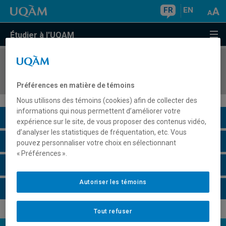
FR
EN
Étudier à l'UQAM
COURS
//
MGP702X
Thèmes spéciaux
Préférences en matière de témoins
Nous utilisons des témoins (cookies) afin de collecter des
informations qui nous permettent d’améliorer votre
Description du cours
expérience sur le site, de vous proposer des contenus vidéo,
d’analyser les statistiques de fréquentation, etc. Vous
Horaire - Été 2026
pouvez personnaliser votre choix en sélectionnant
« Préférences ».
Horaire - Automne 2026
Autoriser les témoins
Horaire - Hiver 2027
Tout refuser