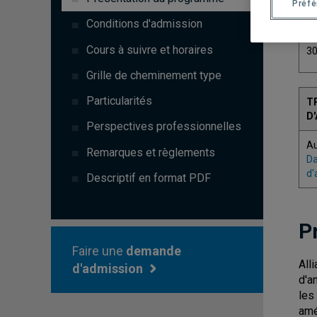
Préf
C
Conditions d'admission
Cours à suivre et horaires
3
Grille de cheminement type
Particularités
T
D
Perspectives professionnelles
A
Remarques et règlements
Da
d'
Descriptif en format PDF
P
Faire une
demande
All
d'admission
d'a
les
amé