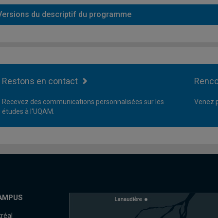
Versions du descriptif du programme
Restons en contact
Renco
Recevez des communications personnalisées sur les
Venez p
études à l'UQAM.
AMPUS
réal