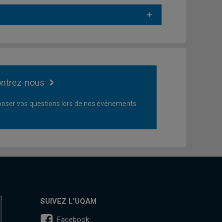
ntrez-nous
oser vos questions lors de nos événements.
SUIVEZ L'UQAM
Facebook