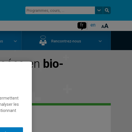
fr
en
us
Rencontrez-nous
isées en
bio-
permettent
nalyser les
ctionnant