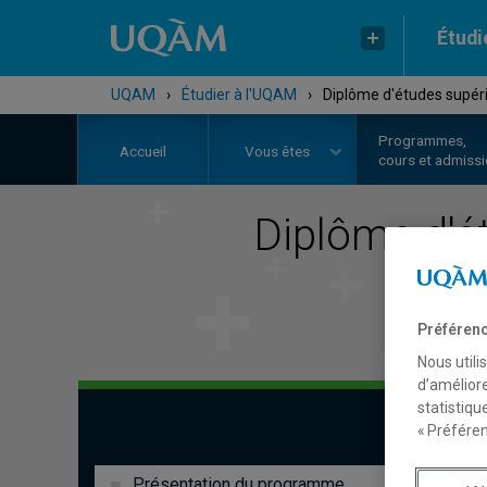
Étudi
UQAM
›
Étudier à l'UQAM
›
Diplôme d'études supéri
Programmes,
Accueil
Vous êtes
cours et admiss
Diplôme d'é
Préférenc
Nous utili
d’améliore
statistiqu
« Préféren
Présentation du programme