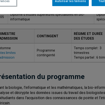
érences
Autoriser les témoins
Tout
ODE
TITRE
GRA
Diplôme d'études supérieures spécialisées en bio-
Diplô
005
informatique
spéci
RIMESTRE
RÉGIME ET DURÉE
CONTINGENT
'ADMISSION
DES ÉTUDES
utomne
Temps complet : 3
Programme
tes limites
trimestres
contingenté
admission
Temps partiel : 6 tri
résentation du programme
iant la biologie, l'informatique et les mathématiques, la bio-inf
nalyse et décrypte les données issues du travail des biologist
 étudiants dans l'acquisition des connaissances de pointe et l'i
ricain.