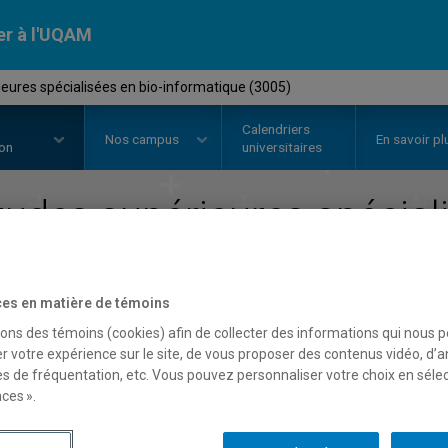
er à l'UQAM
eures spécialisées en bio-informatique (3005)
Calendriers
Nos
campus
En savoir pl
ion
universitaires
tudes supérieures spécial
informatique
es en matière de témoins
Faculté des sciences
sons des témoins (cookies) afin de collecter des informations qui nous 
r votre expérience sur le site, de vous proposer des contenus vidéo, d’a
es de fréquentation, etc. Vous pouvez personnaliser votre choix en séle
ces ».