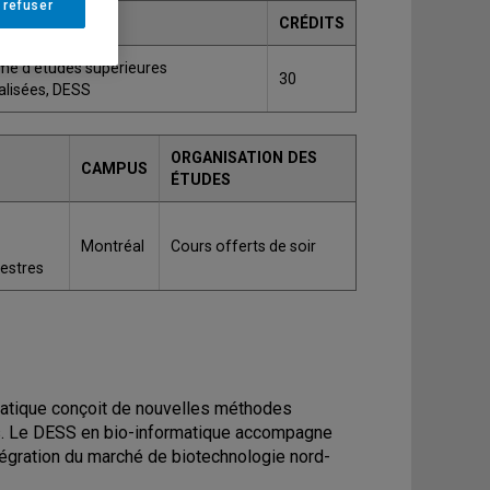
 refuser
DE
CRÉDITS
me d'études supérieures
30
alisées, DESS
ORGANISATION DES
CAMPUS
ÉTUDES
Montréal
Cours offerts de soir
mestres
ormatique conçoit de nouvelles méthodes
es. Le DESS en bio-informatique accompagne
ntégration du marché de biotechnologie nord-