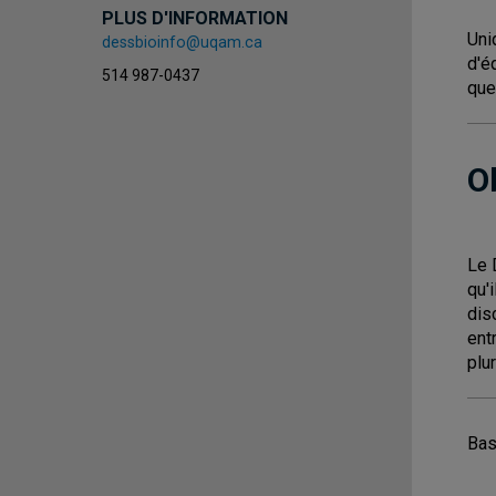
PLUS D'INFORMATION
Uni
dessbioinfo@uqam.ca
d'é
514 987-0437
que
O
Le 
qu'
dis
ent
plur
Bas