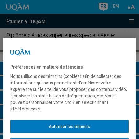
FR
EN
Étudier à l'UQAM
Diplôme d'études supérieures spécialisées en
musique de film
Préférences en matière de témoins
Présentation du programme
Nous utilisons des témoins (cookies) afin de collecter des
Conditions d'admission
informations qui nous permettent d’améliorer votre
expérience sur le site, de vous proposer des contenus vidéo,
d’analyser les statistiques de fréquentation, etc. Vous
Cours à suivre et horaires
pouvez personnaliser votre choix en sélectionnant
« Préférences ».
Grille de cheminement
Particularités
Autoriser les témoins