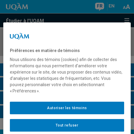
FR
EN
Étudier à l'UQAM
COURS
//
ECO8086
Applications de modèles économiques
Préférences en matière de témoins
Nous utilisons des témoins (cookies) afin de collecter des
informations qui nous permettent d’améliorer votre
Description du cours
expérience sur le site, de vous proposer des contenus vidéo,
d’analyser les statistiques de fréquentation, etc. Vous
Horaire - Été 2026
pouvez personnaliser votre choix en sélectionnant
« Préférences ».
Horaire - Automne 2026
Autoriser les témoins
Horaire - Hiver 2027
Tout refuser