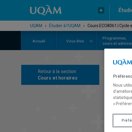
Étudi
UQAM
›
Étudier à l'UQAM
›
Cours ECO8061 | Cycle 
Programmes,
Accueil
Vous êtes
cours et admiss
Retour à la section
C
Préférenc
Cours et horaires
Nous utili
d’améliore
statistiqu
« Préféren
Préf