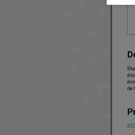
D
Étu
éco
éco
de 
P
ECO