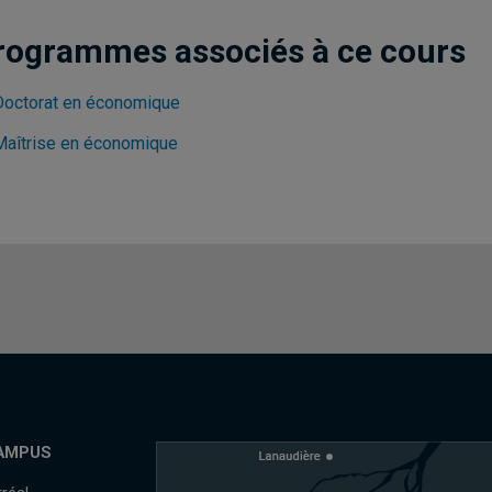
rogrammes associés à ce cours
Doctorat en économique
Maîtrise en économique
AMPUS