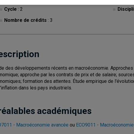
Cycle
: 2
Discipl
Nombre de crédits
: 3
escription
de des développements récents en macroéconomie. Approches d'é
nomique; approche par les contrats de prix et de salaire; sourc
nomiques; formation des attentes. Étude empirique de l'évoluti
l'inflation dans les pays industriels.
réalables académiques
7011 - Macroéconomie avancée
ou
ECO9011 - Macroéconomie 