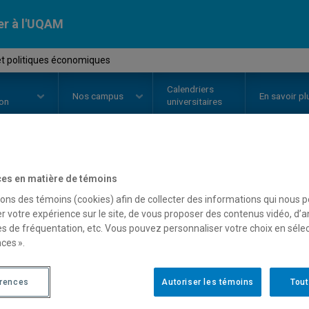
er à l'UQAM
et politiques économiques
Calendriers
Nos
campus
En savoir pl
ion
universitaires
OURS
//
ECO8061
-
Cycle et poli
es en matière de témoins
sons des témoins (cookies) afin de collecter des informations qui nous 
r votre expérience sur le site, de vous proposer des contenus vidéo, d’a
es de fréquentation, etc. Vous pouvez personnaliser votre choix en séle
Description
Horaire - Été 2026
Horaire
ces ».
érences
Autoriser les témoins
Tout