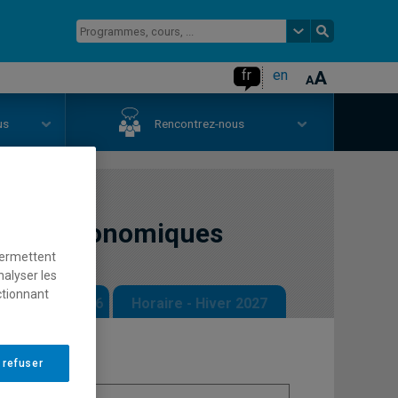
fr
en
us
Rencontrez-nous
tiques économiques
permettent
nalyser les
ctionnant
 - Automne 2026
Horaire - Hiver 2027
 refuser