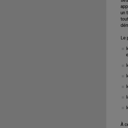
ses
app
un 
tou
dém
Le 
l
l
l
l
l
À c