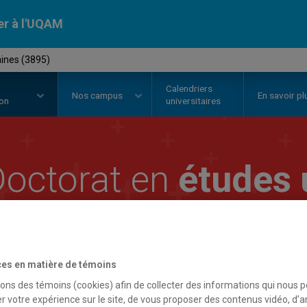
er à l'UQAM
aines (3895)
Calendriers
Nos
campus
En savoir pl
ion
universitaires
octorat en
études 
es en matière de témoins
sons des témoins (cookies) afin de collecter des informations qui nous 
r votre expérience sur le site, de vous proposer des contenus vidéo, d’a