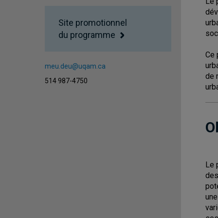
Le 
dév
Site promotionnel
urb
soc
du programme
Ce 
urb
meu.deu@uqam.ca
de 
514 987-4750
urba
O
Le 
des
pot
une
var