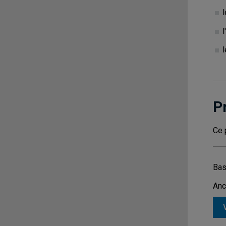
P
Ce 
Bas
Anc