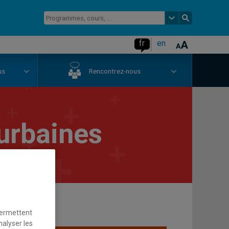
fr
en
us
Rencontrez-nous
urbaines
permettent
nalyser les