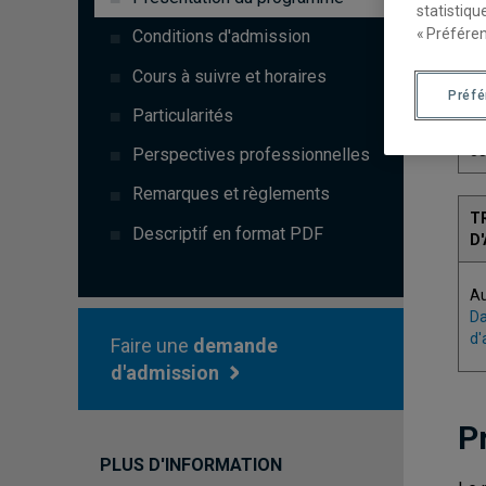
statistiqu
« Préféren
Conditions d'admission
Cours à suivre et horaires
Préf
C
Particularités
3
Perspectives professionnelles
Remarques et règlements
T
Descriptif en format PDF
D
A
Da
d'
Faire une
demande
d'admission
P
PLUS D'INFORMATION