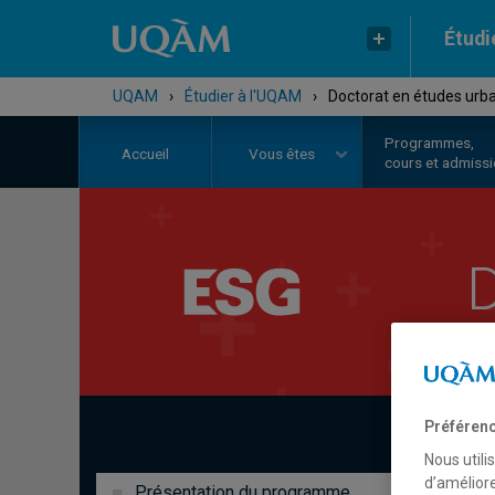
Étudi
UQAM
›
Étudier à l'UQAM
›
Doctorat en études urb
Programmes,
Accueil
Vous êtes
cours et admiss
D
Préférenc
Nous utili
d’améliore
Présentation du programme