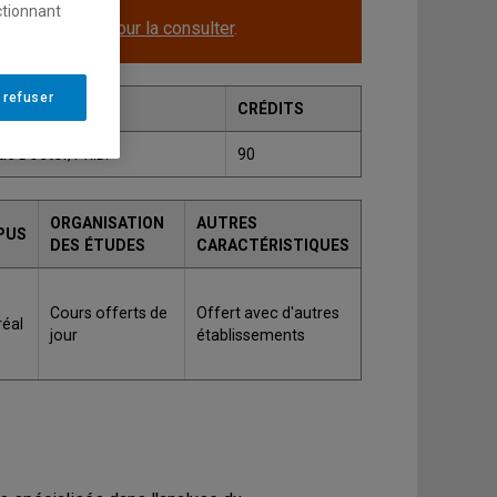
ctionnant
le.
Cliquez ici pour la consulter
.
 refuser
CRÉDITS
ae Doctor, Ph.D.
90
ORGANISATION
AUTRES
PUS
DES ÉTUDES
CARACTÉRISTIQUES
Cours offerts de
Offert avec d'autres
éal
jour
établissements