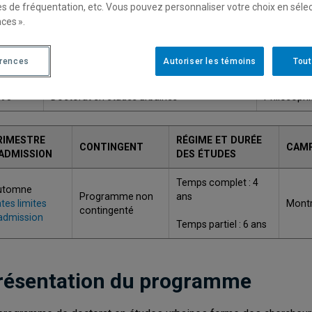
es de fréquentation, etc. Vous pouvez personnaliser votre choix en séle
Une version plus récente de ce programme est disponib
ces ».
érences
Autoriser les témoins
Tout
ODE
TITRE
GRADE
895
Doctorat en études urbaines
Philosophi
RIMESTRE
RÉGIME ET DURÉE
CONTINGENT
CAM
'ADMISSION
DES ÉTUDES
Temps complet : 4
utomne
Programme non
ans
tes limites
Montr
contingenté
admission
Temps partiel : 6 ans
résentation du programme