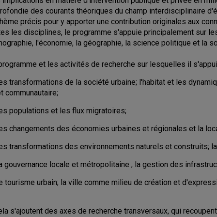
 implications en matière d'intervention publique et privée en mili
rofondie des courants théoriques du champ interdisciplinaire d'
thème précis pour y apporter une contribution originales aux con
tes les disciplines, le programme s'appuie principalement sur les
ographie, l'économie, la géographie, la science politique et la so
programme et les activités de recherche sur lesquelles il s'appu
es transformations de la société urbaine; l'habitat et les dynam
et communautaire;
es populations et les flux migratoires;
les changements des économies urbaines et régionales et la local
es transformations des environnements naturels et construits; la
a gouvernance locale et métropolitaine ; la gestion des infrastruc
e tourisme urbain; la ville comme milieu de création et d'expressi
ela s'ajoutent des axes de recherche transversaux, qui recoupent