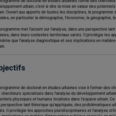
programme de doctorat en études urbaines forme des chercheurs
eloppement urbain, c'est-à-dire la mise en valeur des potentiel
ain. Ouvert aux apports de toutes les disciplines, le programme 
iales, en particulier la démographie, l'économie, la géographie, l
programme met l'accent sur l'analyse, dans une perspective tant
aines, dans leurs contextes territoriaux variés. Il privilégie les ap
même que l'analyse diagnostique et ses implications en matière d
in.
bjectifs
programme de doctorat en études urbaines vise à former des che
 chercheurs spécialisés dans l'analyse du développement urbain,
entiels physiques et humains localisés dans l'espace urbain. Ce
 perspective tant théorique qu'appliquée, des problématiques urb
iés. Il privilégie les approches pluridisciplinaires et l'analyse c