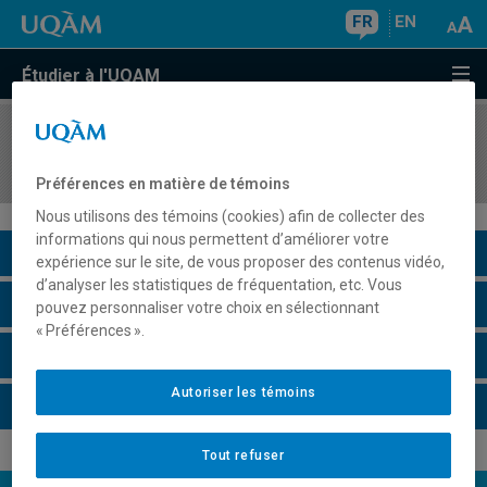
FR
EN
Étudier à l'UQAM
COURS
//
EUR9840
Examen doctoral
Préférences en matière de témoins
Nous utilisons des témoins (cookies) afin de collecter des
informations qui nous permettent d’améliorer votre
Description du cours
expérience sur le site, de vous proposer des contenus vidéo,
d’analyser les statistiques de fréquentation, etc. Vous
Horaire - Été 2026
pouvez personnaliser votre choix en sélectionnant
« Préférences ».
Horaire - Automne 2026
Autoriser les témoins
Horaire - Hiver 2027
Tout refuser