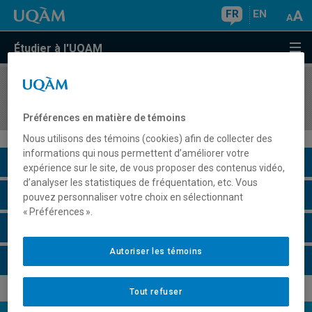
FR
EN
Étudier à l'UQAM
COURS
//
SCT3221
Stratigraphie et sédimentologie
Préférences en matière de témoins
Nous utilisons des témoins (cookies) afin de collecter des
informations qui nous permettent d’améliorer votre
Description du cours
expérience sur le site, de vous proposer des contenus vidéo,
d’analyser les statistiques de fréquentation, etc. Vous
Horaire - Été 2026
pouvez personnaliser votre choix en sélectionnant
« Préférences ».
Horaire - Automne 2026
Autoriser les témoins
Horaire - Hiver 2027
Tout refuser