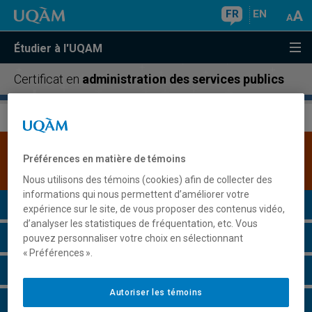
FR
EN
Étudier à l'UQAM
Certificat en
administration des services publics
Une version plus récente de ce programme est
Préférences en matière de témoins
disponible.
Cliquez ici pour la consulter
.
Nous utilisons des témoins (cookies) afin de collecter des
informations qui nous permettent d’améliorer votre
Présentation du programme
expérience sur le site, de vous proposer des contenus vidéo,
d’analyser les statistiques de fréquentation, etc. Vous
Conditions d'admission
pouvez personnaliser votre choix en sélectionnant
« Préférences ».
Cours à suivre et horaires
Autoriser les témoins
Grille de cheminement