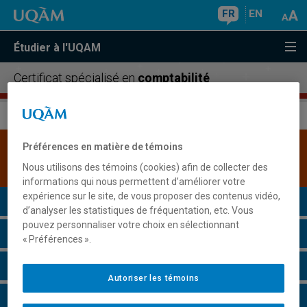
FR
EN
Étudier à l'UQAM
Certificat spécialisé en
comptabilité
Préférences en matière de témoins
Une version plus récente de ce programme est
disponible.
Cliquez ici pour la consulter
.
Nous utilisons des témoins (cookies) afin de collecter des
informations qui nous permettent d’améliorer votre
expérience sur le site, de vous proposer des contenus vidéo,
Présentation du programme
d’analyser les statistiques de fréquentation, etc. Vous
pouvez personnaliser votre choix en sélectionnant
Conditions d'admission
« Préférences ».
Cours à suivre et horaires
Autoriser les témoins
Particularités