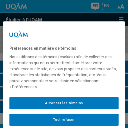
FR
EN
Étudier à l'UQAM
COURS
//
SCO6140
Information financière avancée
Préférences en matière de témoins
Nous utilisons des témoins (cookies) afin de collecter des
informations qui nous permettent d’améliorer votre
Description du cours
expérience sur le site, de vous proposer des contenus vidéo,
d’analyser les statistiques de fréquentation, etc. Vous
Horaire - Été 2026
pouvez personnaliser votre choix en sélectionnant
« Préférences ».
Horaire - Automne 2026
Autoriser les témoins
Horaire - Hiver 2027
Tout refuser