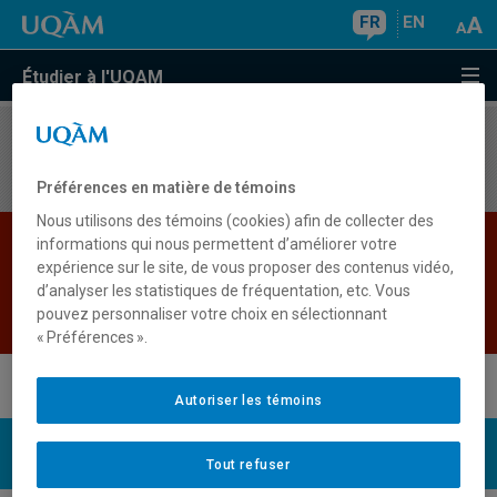
FR
EN
Étudier à l'UQAM
Aucun résultat
Préférences en matière de témoins
Nous utilisons des témoins (cookies) afin de collecter des
Les bases de données institutionnelles sont
informations qui nous permettent d’améliorer votre
expérience sur le site, de vous proposer des contenus vidéo,
indisponibles pour le moment. Veuillez
d’analyser les statistiques de fréquentation, etc. Vous
réessayer plus tard.
pouvez personnaliser votre choix en sélectionnant
Retour
« Préférences ».
Autoriser les témoins
UQAM
Nous joindre
Tout refuser