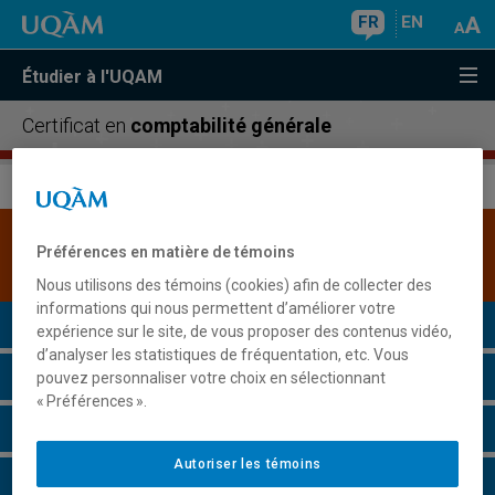
FR
EN
Étudier à l'UQAM
Certificat en
comptabilité générale
Une version plus récente de ce programme est
Préférences en matière de témoins
disponible.
Cliquez ici pour la consulter
.
Nous utilisons des témoins (cookies) afin de collecter des
informations qui nous permettent d’améliorer votre
Présentation du programme
expérience sur le site, de vous proposer des contenus vidéo,
d’analyser les statistiques de fréquentation, etc. Vous
Conditions d'admission
pouvez personnaliser votre choix en sélectionnant
« Préférences ».
Cours à suivre et horaires
Autoriser les témoins
Grille de cheminement