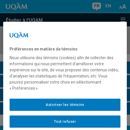
FR
EN
Étudier à l'UQAM
COURS
//
EUT1072
Développement durable et gestion
Préférences en matière de témoins
Nous utilisons des témoins (cookies) afin de collecter des
informations qui nous permettent d’améliorer votre
Description du cours
expérience sur le site, de vous proposer des contenus vidéo,
d’analyser les statistiques de fréquentation, etc. Vous
Horaire - Été 2026
pouvez personnaliser votre choix en sélectionnant
« Préférences ».
Horaire - Automne 2026
Autoriser les témoins
Horaire - Hiver 2027
Tout refuser