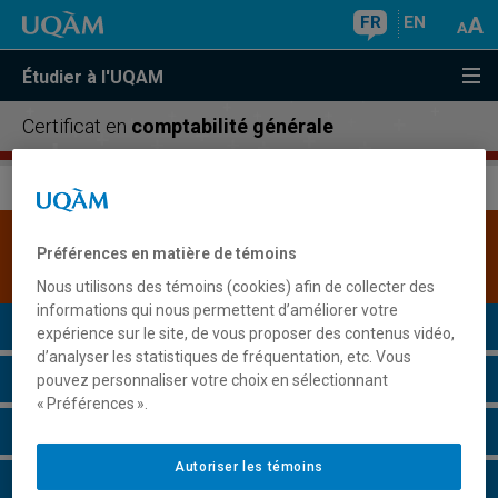
FR
EN
Étudier à l'UQAM
Certificat en
comptabilité générale
Une version plus récente de ce programme est
Préférences en matière de témoins
disponible.
Cliquez ici pour la consulter
.
Nous utilisons des témoins (cookies) afin de collecter des
informations qui nous permettent d’améliorer votre
Présentation du programme
expérience sur le site, de vous proposer des contenus vidéo,
d’analyser les statistiques de fréquentation, etc. Vous
Conditions d'admission
pouvez personnaliser votre choix en sélectionnant
« Préférences ».
Cours à suivre et horaires
Autoriser les témoins
Grille de cheminement