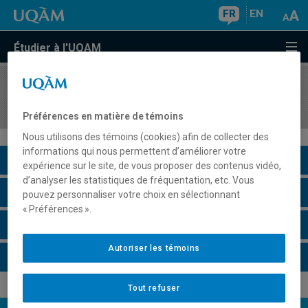
FR
EN
Étudier à l'UQAM
COURS
//
SCO1240
Introduction à la comptabilité financière
Préférences en matière de témoins
Nous utilisons des témoins (cookies) afin de collecter des
informations qui nous permettent d’améliorer votre
Description du cours
expérience sur le site, de vous proposer des contenus vidéo,
d’analyser les statistiques de fréquentation, etc. Vous
Horaire - Été 2026
pouvez personnaliser votre choix en sélectionnant
« Préférences ».
Horaire - Automne 2026
Autoriser les témoins
Horaire - Hiver 2027
Tout refuser