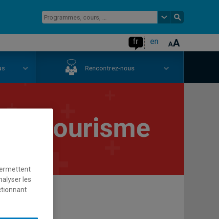
fr
en
us
Rencontrez-nous
n du tourisme
permettent
nalyser les
ctionnant