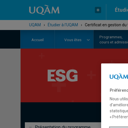
Étudi
UQAM
›
Étudier à l'UQAM
›
Certificat en gestion du
Programmes,
Accueil
Vous êtes
cours et admiss
C
Préférenc
Nous utili
d’améliore
statistiqu
« Préféren
Présentation du programme