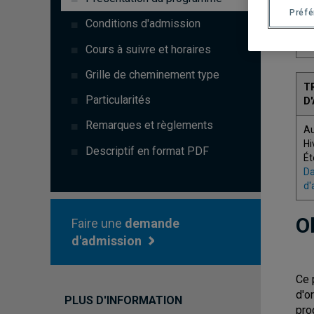
Préf
C
Conditions d'admission
4
Cours à suivre et horaires
Grille de cheminement type
T
Particularités
D
Remarques et règlements
A
Hi
Descriptif en format PDF
Ét
Da
d'
O
Faire une
demande
d'admission
Ce 
d'o
PLUS D'INFORMATION
pro