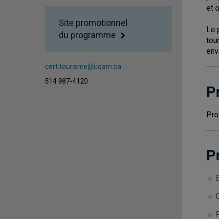
et 
Site promotionnel
Le 
du programme
tou
env
cert.tourisme@uqam.ca
514 987-4120
P
Pro
P
B
C