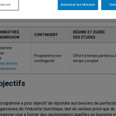
érences
Autoriser les témoins
Tout
ODE
TITRE
734
Certificat en gestion du tourisme
RIMESTRES
RÉGIME ET DURÉE
CONTINGENT
'ADMISSION
DES ÉTUDES
utomne
ver
Programme non
Offert à temps partiel ou 
é
contingenté
temps complet
tes limites
admission
bjectifs
programme a pour objectif de répondre aux besoins de perfecti
rganismes de l'industrie touristique, tant du secteur privé que du
gramme vise à former des gestionnaires qualifiés en tourisme e