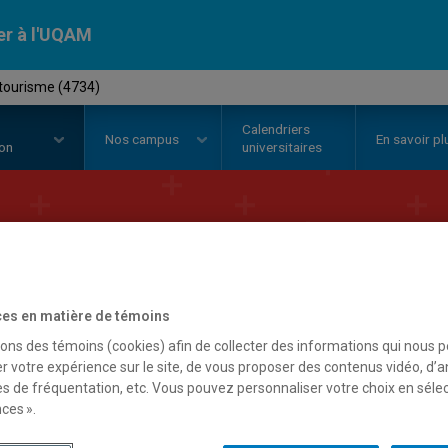
er à l'UQAM
 tourisme (4734)
Calendriers
Nos
campus
En savoir pl
ion
universitaires
ertificat en
gestio
es en matière de témoins
sons des témoins (cookies) afin de collecter des informations qui nous 
r votre expérience sur le site, de vous proposer des contenus vidéo, d’a
es de fréquentation, etc. Vous pouvez personnaliser votre choix en séle
ces ».