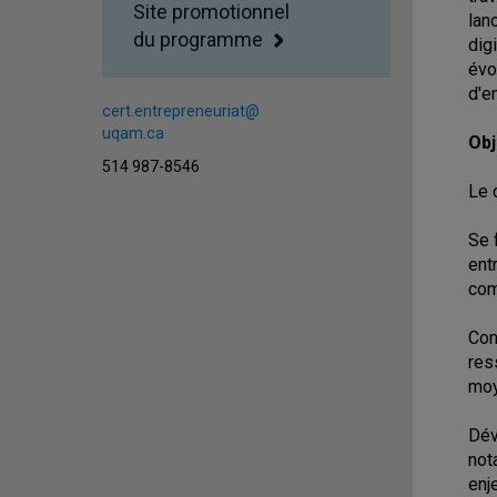
Site promotionnel
lan
du programme
dig
évo
d'e
cert.entrepreneuriat@
uqam.ca
Obj
514 987-8546
Le 
Se 
ent
com
Con
res
moy
Dév
not
enj