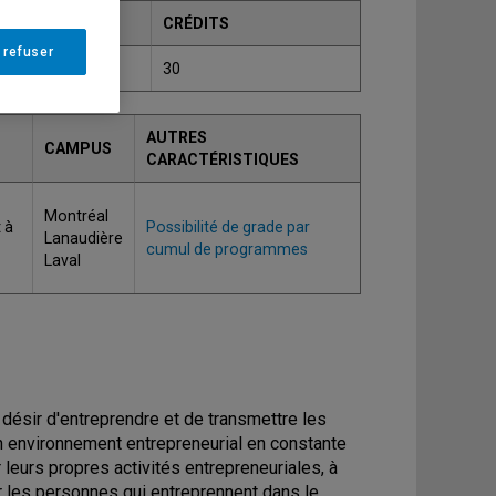
CRÉDITS
 refuser
30
AUTRES
CAMPUS
CARACTÉRISTIQUES
Montréal
 à
Possibilité de grade par
Lanaudière
cumul de programmes
Laval
le désir d'entreprendre et de transmettre les
 environnement entrepreneurial en constante
leurs propres activités entrepreneuriales, à
r les personnes qui entreprennent dans le