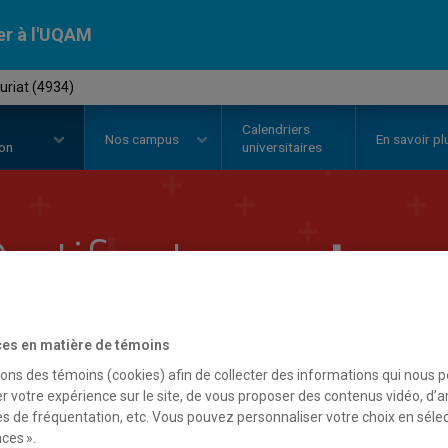
er à l'UQAM
uriat (4934)
Calendriers
Nos
campus
En savoir pl
ion
universitaires
ertificat en
entrepr
es en matière de témoins
sons des témoins (cookies) afin de collecter des informations qui nous 
r votre expérience sur le site, de vous proposer des contenus vidéo, d’a
es de fréquentation, etc. Vous pouvez personnaliser votre choix en séle
ces ».