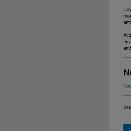
Dév
moy
ent
Acq
env
ent
N
Nou
Bas