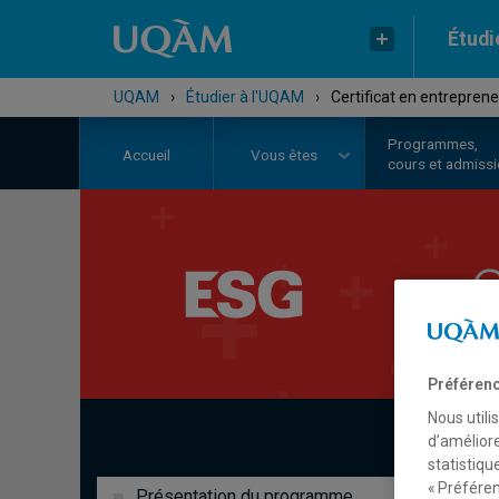
Étudi
UQAM
›
Étudier à l'UQAM
›
Certificat en entreprene
Programmes,
Accueil
Vous êtes
cours et admiss
C
Préférenc
Nous utili
d’améliore
statistiqu
« Préféren
Présentation du programme