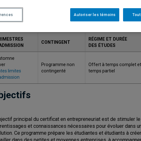
ODE
TITRE
érences
Autoriser les témoins
Tout
934
Certificat en entrepreneuriat
RIMESTRES
RÉGIME ET DURÉE
CONTINGENT
'ADMISSION
DES ÉTUDES
utomne
ver
Programme non
Offert à temps complet et
tes limites
contingenté
temps partiel
admission
bjectifs
bjectif principal du certificat en entrepreneuriat est de stimuler 
rentissages et connaissances nécessaires pour évoluer dans un
lution. Ce programme prépare les étudiantes et étudiants à créer 
vailler dans des petites et moyennes entreprises, à accompagne