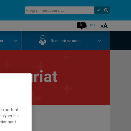
fr
en
us
Rencontrez-nous
eneuriat
permettent
nalyser les
ctionnant