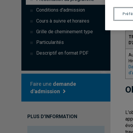
C
Conditions d'admission
Préf
4
Cours à suivre et horaires
Grille de cheminement type
T
Particularités
D
Descriptif en format PDF
A
Hi
Da
d'
Faire une
demande
O
d'admission
L'o
PLUS D'INFORMATION
app
évo
tra