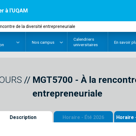
er à l'UQAM
ncontre de la diversité entrepreneuriale
Calendriers
Nos
campus
En savoir pl
ion
universitaires
OURS
//
MGT5700
-
À la rencontre
entrepreneuriale
Description
Horaire - Été 2026
Horaire