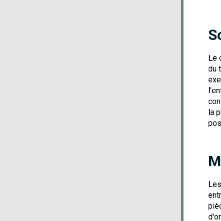
S
Le 
du 
exe
l'e
con
la 
pos
M
Les
ent
piè
d'o