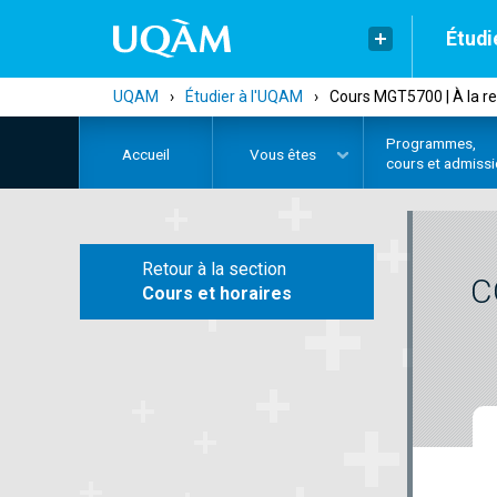
Étudi
UQAM
›
Étudier à l'UQAM
›
Cours MGT5700 | À la re
Programmes,
Accueil
Vous êtes
cours et admiss
Retour à la section
C
Cours et horaires