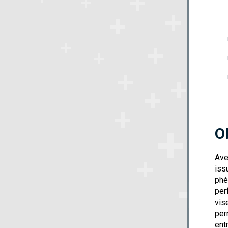
O
Ave
iss
phé
per
vis
per
ent