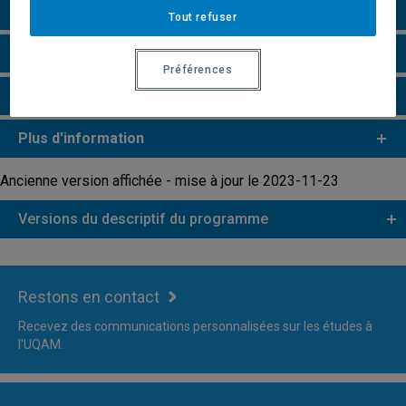
Grille de cheminement
Tout refuser
Remarques et règlements
Préférences
Faire une demande d'admission
Plus d'information
Ancienne version affichée - mise à jour le 2023-11-23
Versions du descriptif du programme
Restons en contact
Recevez des communications personnalisées sur les études à
l'UQAM.