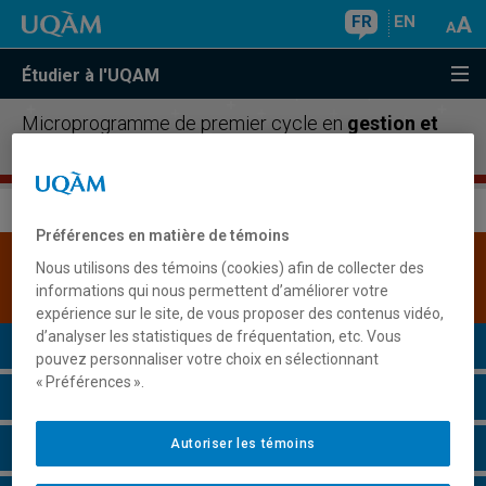
FR
EN
Étudier à l'UQAM
Microprogramme de premier cycle en
gestion et
environnement
Préférences en matière de témoins
Une version plus récente de ce programme est
Nous utilisons des témoins (cookies) afin de collecter des
disponible.
Cliquez ici pour la consulter
.
informations qui nous permettent d’améliorer votre
expérience sur le site, de vous proposer des contenus vidéo,
d’analyser les statistiques de fréquentation, etc. Vous
Présentation du programme
pouvez personnaliser votre choix en sélectionnant
« Préférences ».
Conditions d'admission
Autoriser les témoins
Cours à suivre et horaires