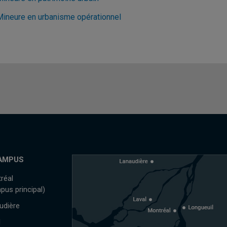
Mineure en urbanisme opérationnel
AMPUS
réal
pus principal)
udière
l