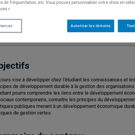
es de fréquentation, etc. Vous pouvez personnaliser votre choix en séle
ces ».
Cycle
: 1
Discipl
Type de cours
: Magistral
érences
Autoriser les témoins
Tout
Nombre de crédits
: 3
bjectifs
cours vise à développer chez l'étudiant les connaissances et les
ncipes de développement durable à la gestion des organisations 
tudiant pourra comprendre les liens entre le développement éco
sociaux contemporains, connaitre les principes du développement 
itiques publiques menant à un développement économique durable
tiques de gestion vertes.