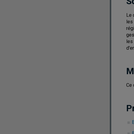
S
Le 
les
régi
ges
les
d'e
M
Ce 
P