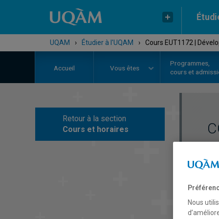
Étudi
UQAM
›
Étudier à l'UQAM
›
Cours EUT1172 | Dévelo
Programmes,
Accueil
Vous êtes
cours et admiss
Retour à la section
C
Cours et horaires
Préférenc
Nous utili
d’améliore