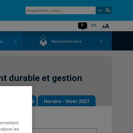
fr
en
us
Rencontrez-nous
 durable et gestion
 - Automne 2026
Horaire - Hiver 2027
permettent
nalyser les