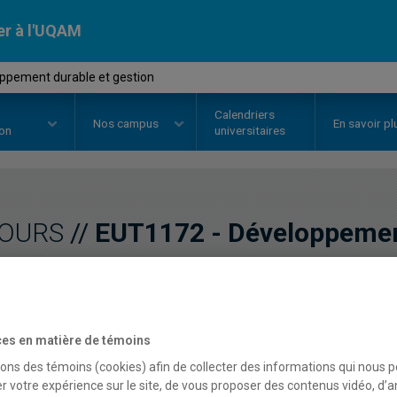
er à l'UQAM
ppement durable et gestion
Calendriers
Nos
campus
En savoir pl
ion
universitaires
OURS
//
EUT1172
-
Développement
Description
Horaire - Été 2026
Horaire
es en matière de témoins
sons des témoins (cookies) afin de collecter des informations qui nous 
r votre expérience sur le site, de vous proposer des contenus vidéo, d’a