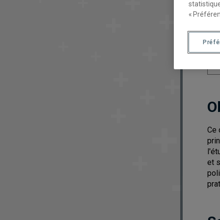
statistiqu
« Préféren
Préf
O
Ce 
pri
l'é
et 
pol
pra