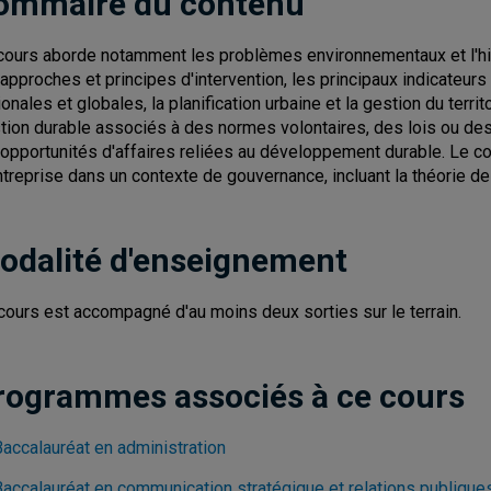
ommaire du contenu
cours aborde notamment les problèmes environnementaux et l'hist
 approches et principes d'intervention, les principaux indicateurs 
onales et globales, la planification urbaine et la gestion du territo
tion durable associés à des normes volontaires, des lois ou des p
 opportunités d'affaires reliées au développement durable. Le co
ntreprise dans un contexte de gouvernance, incluant la théorie de
odalité d'enseignement
cours est accompagné d'au moins deux sorties sur le terrain.
rogrammes associés à ce cours
Baccalauréat en administration
Baccalauréat en communication stratégique et relations publique