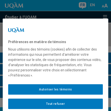
FR
EN
Étudier à l'UQAM
COURS
//
ENV4002
Approche par cycle de vie
Préférences en matière de témoins
Nous utilisons des témoins (cookies) afin de collecter des
informations qui nous permettent d’améliorer votre
Description du cours
expérience sur le site, de vous proposer des contenus vidéo,
d’analyser les statistiques de fréquentation, etc. Vous
Horaire - Été 2026
pouvez personnaliser votre choix en sélectionnant
« Préférences ».
Horaire - Automne 2026
Autoriser les témoins
Horaire - Hiver 2027
Tout refuser