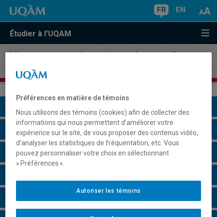
FR
EN
Étudier à l'UQAM
Microprogramme de premier cycle en
gestion et
environnement
Préférences en matière de témoins
Présentation du programme
Nous utilisons des témoins (cookies) afin de collecter des
informations qui nous permettent d’améliorer votre
Conditions d'admission
expérience sur le site, de vous proposer des contenus vidéo,
d’analyser les statistiques de fréquentation, etc. Vous
Cours à suivre et horaires
pouvez personnaliser votre choix en sélectionnant
« Préférences ».
Grille de cheminement
Autoriser les témoins
Remarques et règlements