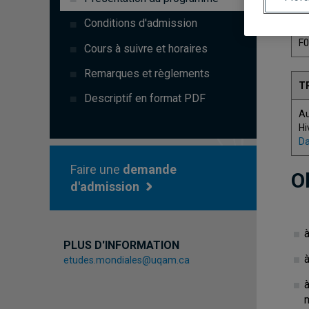
C
Conditions d'admission
F
Cours à suivre et horaires
Remarques et règlements
T
Descriptif en format PDF
A
Hi
Da
Faire une
demande
O
d'admission
PLUS D'INFORMATION
etudes.mondiales@uqam.ca
à
m