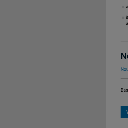
à
a
N
Nou
Bas