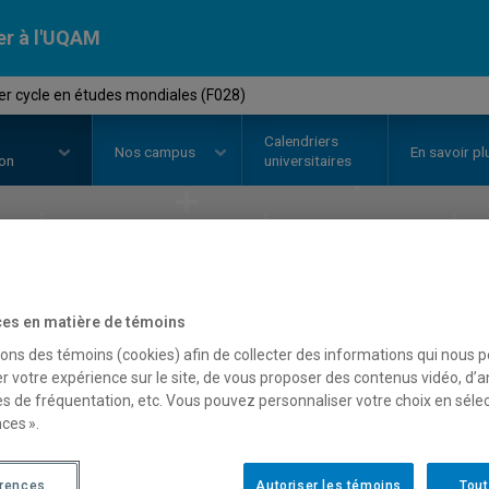
er à l'UQAM
er cycle en études mondiales (F028)
Calendriers
Nos
campus
En savoir pl
ion
universitaires
 de premier cycle en
étu
Faculté de science politique et de droit
es en matière de témoins
sons des témoins (cookies) afin de collecter des informations qui nous 
r votre expérience sur le site, de vous proposer des contenus vidéo, d’a
es de fréquentation, etc. Vous pouvez personnaliser votre choix en séle
ces ».
érences
Autoriser les témoins
Tout