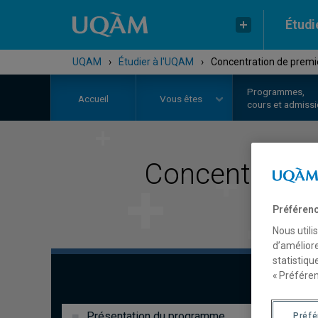
Étudi
UQAM
›
Étudier à l'UQAM
›
Concentration de premi
Programmes,
Accueil
Vous êtes
cours et admiss
Concentration
Préférenc
Nous utili
d’améliore
statistiqu
« Préféren
Présentation du programme
Préf