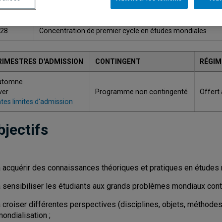
ODE
TITRE
028
Concentration de premier cycle en études mondiales
RIMESTRES D'ADMISSION
CONTINGENT
RÉGIM
utomne
ver
Programme non contingenté
Offert
tes limites d'admission
bjectifs
à acquérir des connaissances théoriques et pratiques en études 
à sensibiliser les étudiants aux grands problèmes mondiaux con
 croiser différentes perspectives (disciplines, objets, méthodes
ondialisation ;