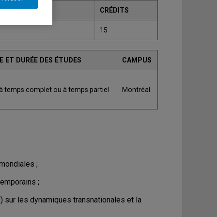
CRÉDITS
15
E ET DURÉE DES ÉTUDES
CAMPUS
 à temps complet ou à temps partiel
Montréal
mondiales ;
temporains ;
) sur les dynamiques transnationales et la