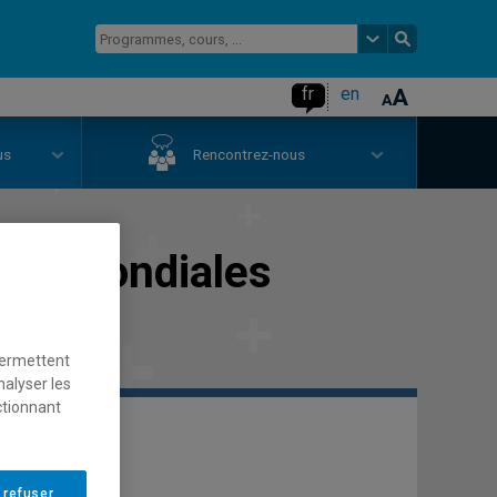
fr
en
us
Rencontrez-nous
des mondiales
permettent
nalyser les
ctionnant
 refuser