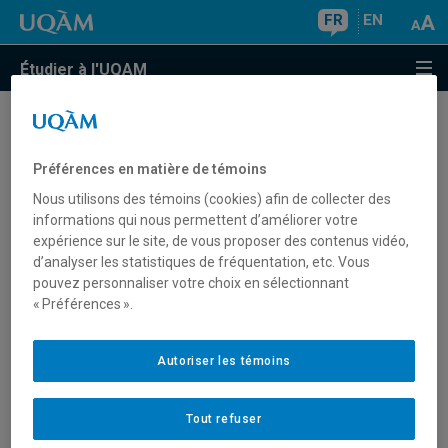
FR
EN
Étudier à l'UQAM
Comment obtenir le courriel d'un
responsable de programme, d'un
Préférences en matière de témoins
professeur, d'un chargé de cours ou
Nous utilisons des témoins (cookies) afin de collecter des
informations qui nous permettent d’améliorer votre
d'un employé de l'UQAM?
expérience sur le site, de vous proposer des contenus vidéo,
d’analyser les statistiques de fréquentation, etc. Vous
pouvez personnaliser votre choix en sélectionnant
« Préférences ».
Le
répertoire des personnes et unités
permet d'obtenir le
courriel d'un responsable de programme, d'un professeur,
d'un chargé de cours ou d'un employé de l'UQAM. De plus,
Autoriser les témoins
le
répertoire des professeurs
permet de consulter les
domaines d'expertise des enseignants.
Tout refuser