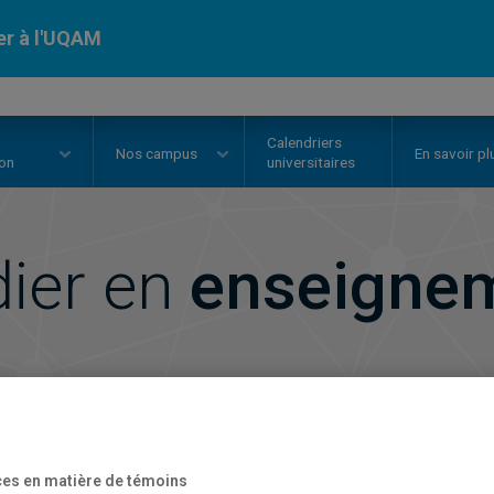
er à l'UQAM
Calendriers
Nos
campus
En savoir pl
ion
universitaires
dier en
enseigne
es en matière de témoins