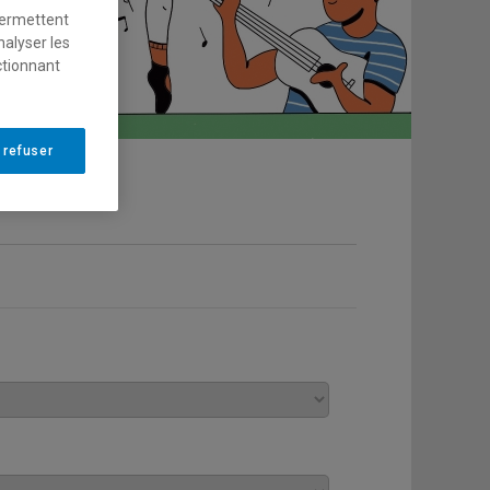
permettent
nalyser les
ctionnant
 refuser