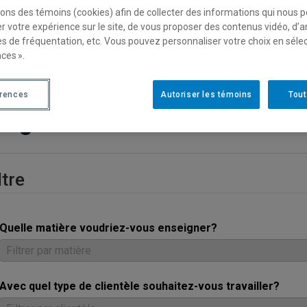
sons des témoins (cookies) afin de collecter des informations qui nous 
r votre expérience sur le site, de vous proposer des contenus vidéo, d’a
es de fréquentation, etc. Vous pouvez personnaliser votre choix en séle
ces ».
érences
Autoriser les témoins
Tout
rogrammes d’études
ltre
Quelle matière voudriez-vous enseigner?
Avec quel type de clientèle souhaitez-vous travailler?