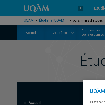
Étudi
UQAM
›
Étudier à l'UQAM
›
Programmes d’études
Programmes,
Accueil
Vous êtes
cours et admiss
Étu
Préférenc
Accueil