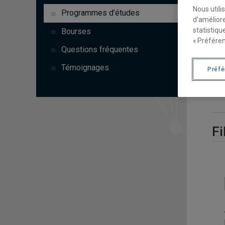
Nous utili
Programmes d’études
d’améliore
statistiqu
Bourses
« Préféren
Questions fréquentes
Témoignages
Préf
P
Fi