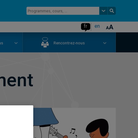
fr
en
us
Rencontrez-nous
ment